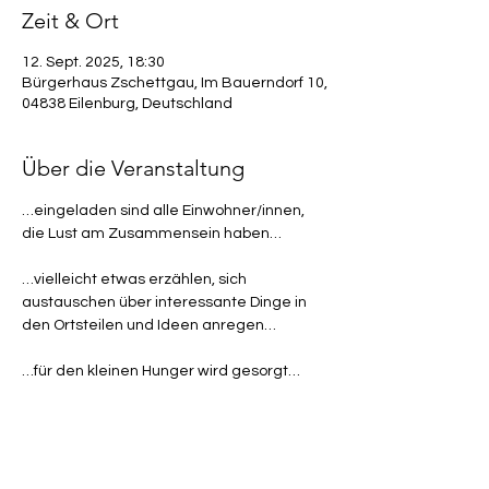
Zeit & Ort
12. Sept. 2025, 18:30
Bürgerhaus Zschettgau, Im Bauerndorf 10,
04838 Eilenburg, Deutschland
Über die Veranstaltung
…eingeladen sind alle Einwohner/innen, 
die Lust am Zusammensein haben…
…vielleicht etwas erzählen, sich 
austauschen über interessante Dinge in 
den Ortsteilen und Ideen anregen…
…für den kleinen Hunger wird gesorgt…
Wir freuen uns auf ein zahlreiches 
Kommen
Der Heimatverein Kospa- Pressen