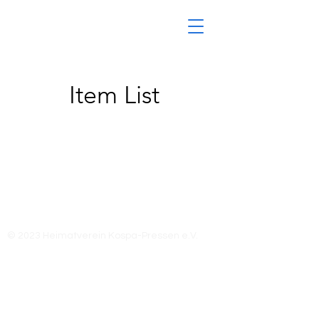
Item List
Impressum
Datenschutz
© 2023 Heimatverein Kospa-Pressen e.V.