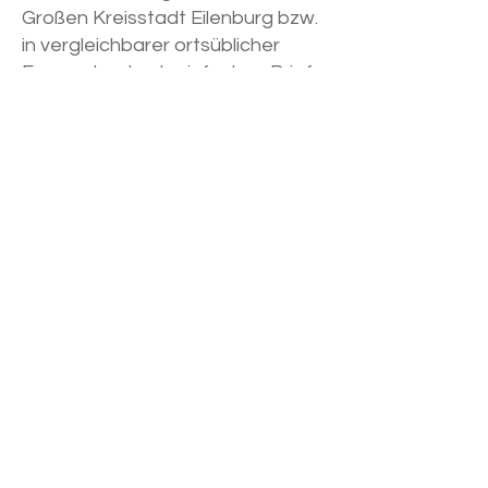
Großen Kreisstadt Eilenburg bzw.
in vergleichbarer ortsüblicher
Form oder durch einfachen Brief
oder per E-Mail. Mitglieder, welche
keine E-Mailadresse angeben,
werden weiterhin mit Brief
eingeladen, außer bei
Veröffentlichung im Amtsblatt. Die
Einladung zu einer
Wahlversammlung erfolgt immer
mit einfachem Brief.
(2) Ein Viertel der Mitglieder ist
befugt, eine außerordentliche
Versammlung unter Angabe von
Gründen durch den Vorstand
einberufen zu lassen. Der
Vorstand muss dem Antrag