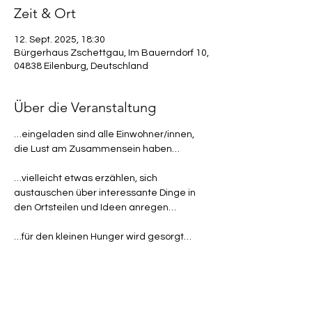
Zeit & Ort
12. Sept. 2025, 18:30
Bürgerhaus Zschettgau, Im Bauerndorf 10,
04838 Eilenburg, Deutschland
Über die Veranstaltung
…eingeladen sind alle Einwohner/innen, 
die Lust am Zusammensein haben…
…vielleicht etwas erzählen, sich 
austauschen über interessante Dinge in 
den Ortsteilen und Ideen anregen…
…für den kleinen Hunger wird gesorgt…
Wir freuen uns auf ein zahlreiches 
Kommen
Der Heimatverein Kospa- Pressen