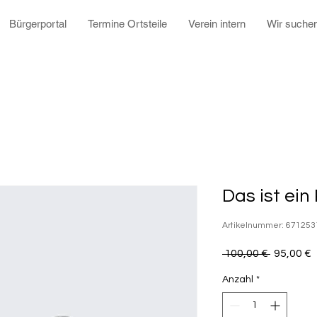
Bürgerportal
Termine Ortsteile
Verein intern
Wir suche
Das ist ein
Artikelnummer: 67125
Standard
S
 100,00 € 
95,00 €
P
Anzahl
*